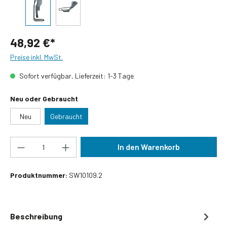
48,92 €*
Preise inkl. MwSt.
Sofort verfügbar, Lieferzeit: 1-3 Tage
auswählen
Neu oder Gebraucht
Neu
Gebraucht
Produkt Anzahl: Gib den gewünschten Wert ein
In den Warenkorb
Produktnummer:
SW10109.2
Beschreibung