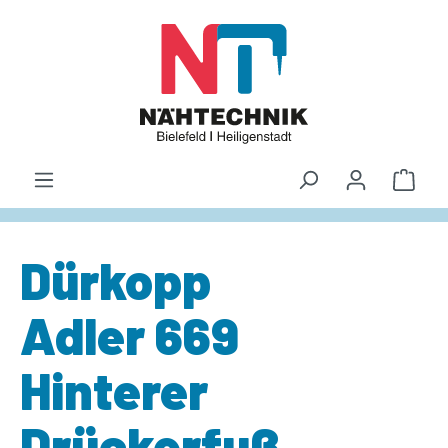
alt springen
Waren
Dürkopp
Adler 669
Hinterer
Drückerfuß