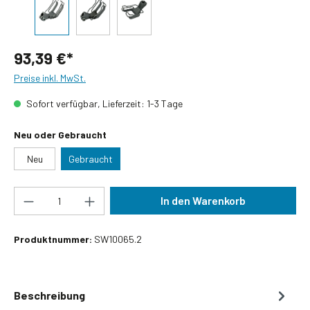
93,39 €*
Preise inkl. MwSt.
Sofort verfügbar, Lieferzeit: 1-3 Tage
auswählen
Neu oder Gebraucht
Neu
Gebraucht
Produkt Anzahl: Gib den gewünschten Wert ein
In den Warenkorb
Produktnummer:
SW10065.2
Beschreibung