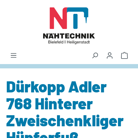
alt springen
Waren
Dürkopp Adler
768 Hinterer
Zweischenkliger
Hüpferfuß