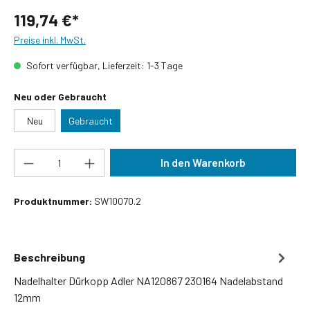
119,74 €*
Preise inkl. MwSt.
Sofort verfügbar, Lieferzeit: 1-3 Tage
auswählen
Neu oder Gebraucht
Neu
Gebraucht
Produkt Anzahl: Gib den gewünschten Wert ein
In den Warenkorb
Produktnummer:
SW10070.2
Beschreibung
Nadelhalter Dürkopp Adler NA120867 230164 Nadelabstand
12mm