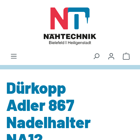
alt springen
Waren
Dürkopp
Adler 867
Nadelhalter
NA12