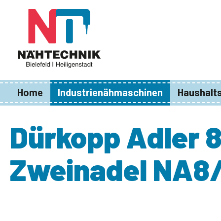
springen
Zur Hauptnavigation springen
Home
Industrienähmaschinen
Haushalt
Dürkopp Adler 8
Zweinadel NA8
Bildergalerie überspringen