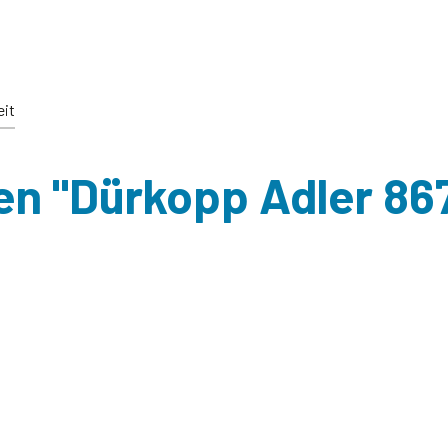
eit
n "Dürkopp Adler 867