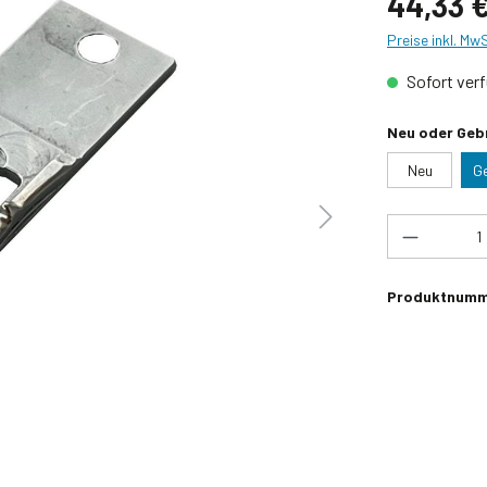
44,33 
Preise inkl. Mw
Sofort verf
Neu oder Geb
Neu
G
Produkt 
Produktnumm