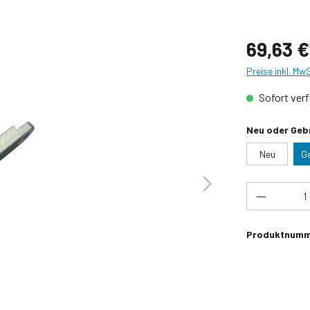
69,63 €
Preise inkl. Mw
Sofort verf
Neu oder Geb
Neu
G
Produkt 
Produktnumm