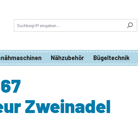
snähmaschinen
Nähzubehör
Bügeltechnik
867
eur Zweinadel