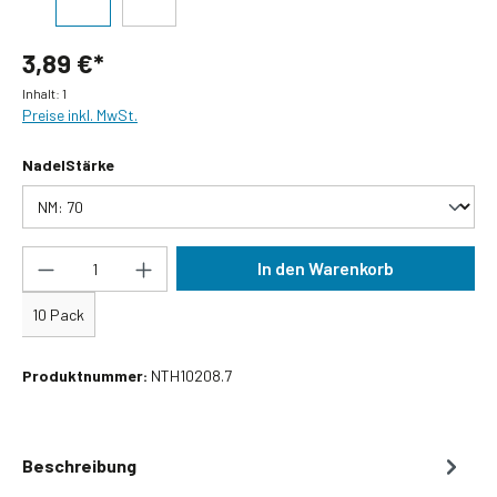
3,89 €*
Inhalt:
1
Preise inkl. MwSt.
auswählen
NadelStärke
Produkt Anzahl: Gib den gewünschten Wert ein
In den Warenkorb
10 Pack
Produktnummer:
NTH10208.7
Beschreibung