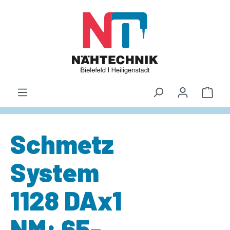
alt springen
Waren
Schmetz
System
1128 DAx1
NM: 65-