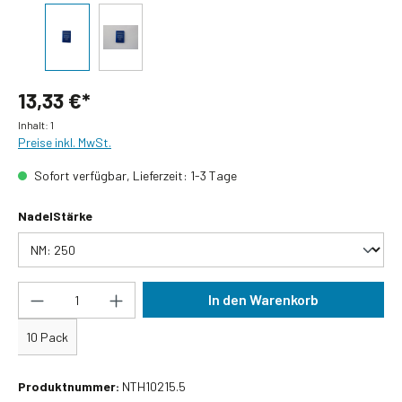
13,33 €*
Inhalt:
1
Preise inkl. MwSt.
Sofort verfügbar, Lieferzeit: 1-3 Tage
auswählen
NadelStärke
Produkt Anzahl: Gib den gewünschten Wert ein
In den Warenkorb
10 Pack
Produktnummer:
NTH10215.5