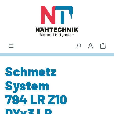
alt springen
Waren
Schmetz
System
794 LR Z10
DYx3 LR