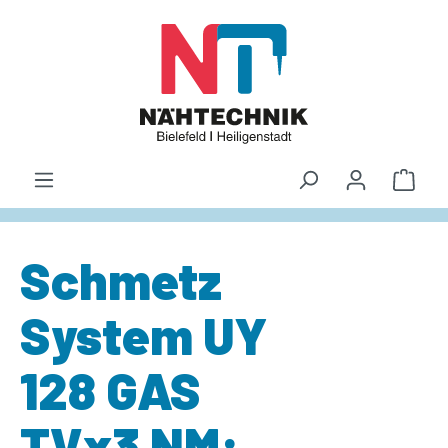
alt springen
Waren
Schmetz
System UY
128 GAS
TVx3 NM: