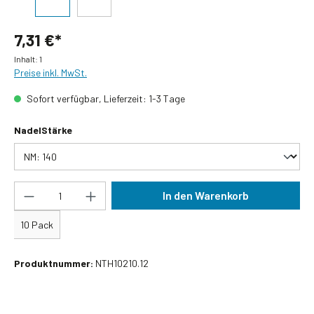
7,31 €*
Inhalt:
1
Preise inkl. MwSt.
Sofort verfügbar, Lieferzeit: 1-3 Tage
auswählen
NadelStärke
Produkt Anzahl: Gib den gewünschten Wert ein
In den Warenkorb
10 Pack
Produktnummer:
NTH10210.12