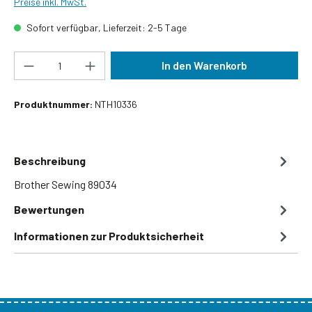
Preise inkl. MwSt.
Sofort verfügbar, Lieferzeit: 2-5 Tage
Produkt Anzahl: Gib den gewünschten Wert ein
In den Warenkorb
Produktnummer:
NTH10336
Beschreibung
Brother Sewing 89034
Bewertungen
Informationen zur Produktsicherheit