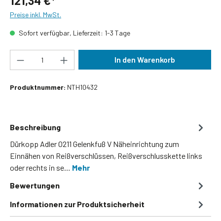
121,34 €*
Preise inkl. MwSt.
Sofort verfügbar, Lieferzeit: 1-3 Tage
Produkt Anzahl: Gib den gewünschten Wert ein
In den Warenkorb
Produktnummer:
NTH10432
Beschreibung
Dürkopp Adler 0211 Gelenkfuß V Näheinrichtung zum
Einnähen von Reißverschlüssen, Reißverschlusskette links
oder rechts in se…
Mehr
Bewertungen
Informationen zur Produktsicherheit