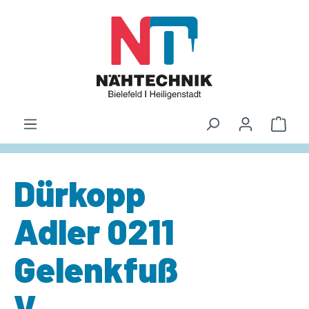
alt springen
Waren
Dürkopp
Adler 0211
Gelenkfuß
V