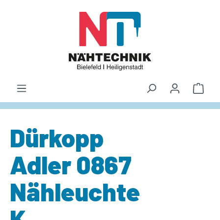
alt springen
Waren
Dürkopp
Adler 0867
Nähleuchte
K