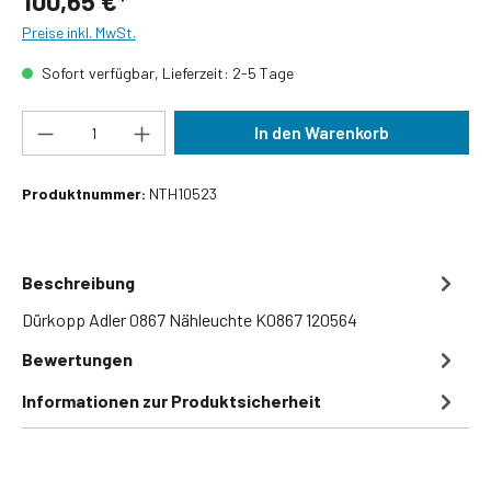
100,65 €*
Preise inkl. MwSt.
Sofort verfügbar, Lieferzeit: 2-5 Tage
Produkt Anzahl: Gib den gewünschten Wert ein
In den Warenkorb
Produktnummer:
NTH10523
Beschreibung
Dürkopp Adler 0867 Nähleuchte K0867 120564
Bewertungen
Informationen zur Produktsicherheit