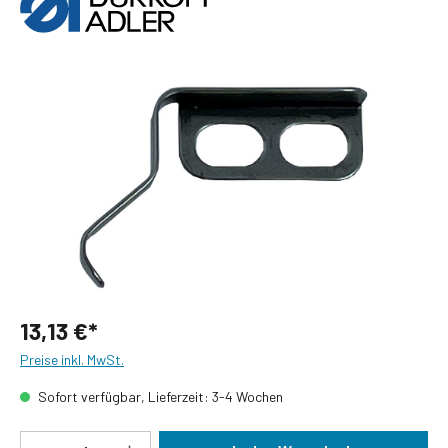
Bildergalerie überspringen
13,13 €*
Preise inkl. MwSt.
Sofort verfügbar, Lieferzeit: 3-4 Wochen
Produkt Anzahl: Gib den gewünschten Wert ein