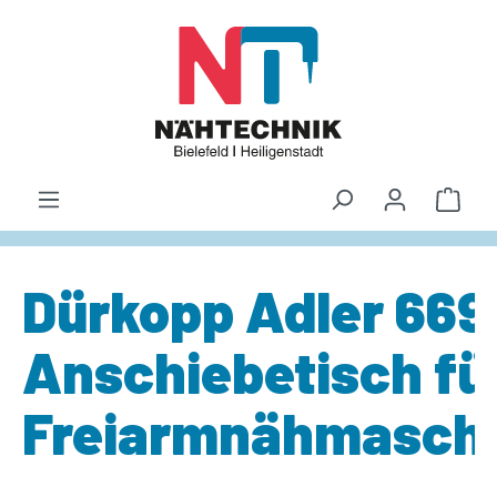
alt springen
Waren
Dürkopp Adler 669
Anschiebetisch fü
Freiarmnähmasch