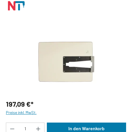
Bildergalerie überspringen
197,09 €*
Preise inkl. MwSt.
Produkt Anzahl: Gib den gewünschten Wert ein
In den Warenkorb