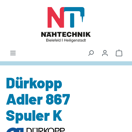
alt springen
Waren
Dürkopp
Adler 867
Spuler K