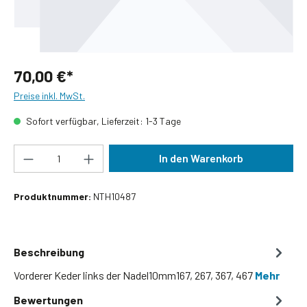
70,00 €*
Preise inkl. MwSt.
Sofort verfügbar, Lieferzeit: 1-3 Tage
Produkt Anzahl: Gib den gewünschten Wert ein
In den Warenkorb
Produktnummer:
NTH10487
Beschreibung
Vorderer Keder links der Nadel10mm167, 267, 367, 467
Mehr
Bewertungen