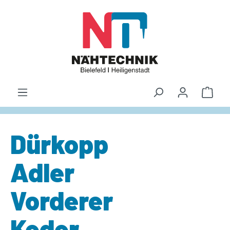
alt springen
Waren
Dürkopp
Adler
Vorderer
Keder