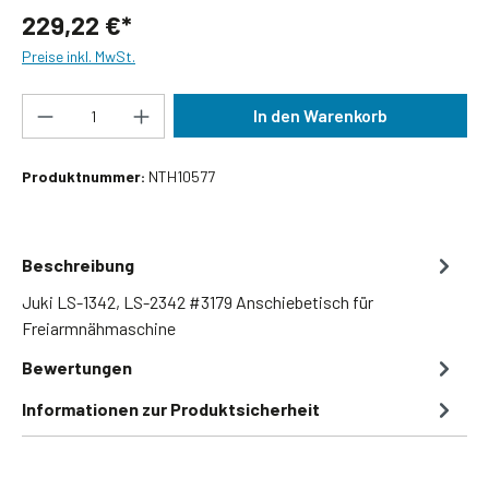
229,22 €*
Preise inkl. MwSt.
Produkt Anzahl: Gib den gewünschten Wert ein
In den Warenkorb
Produktnummer:
NTH10577
Beschreibung
Juki LS-1342, LS-2342 #3179 Anschiebetisch für
Freiarmnähmaschine
Bewertungen
Informationen zur Produktsicherheit