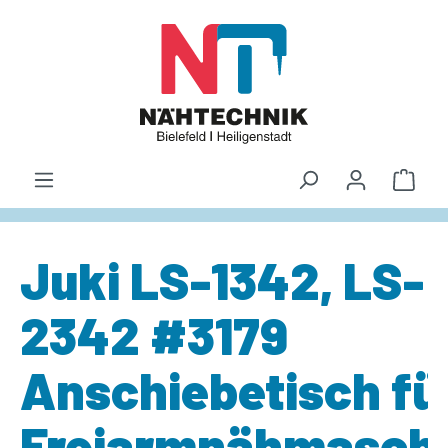
alt springen
Waren
Juki LS-1342, LS-
2342 #3179
Anschiebetisch fü
Freiarmnähmasch