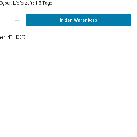
ügbar, Lieferzeit: 1-3 Tage
Anzahl: Gib den gewünschten Wert ein oder
In den Warenkorb
er:
NTH10513