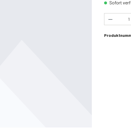
Sofort verf
Produkt 
Produktnumm