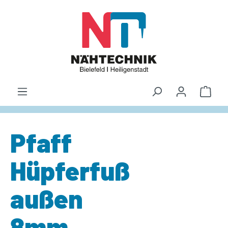
alt springen
Waren
Pfaff
Hüpferfuß
außen
8mm