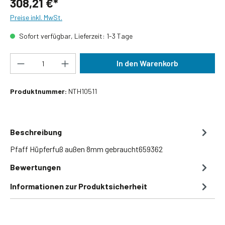
308,21 €*
Preise inkl. MwSt.
Sofort verfügbar, Lieferzeit: 1-3 Tage
Produkt Anzahl: Gib den gewünschten Wert ein
In den Warenkorb
Produktnummer:
NTH10511
Beschreibung
Pfaff Hüpferfuß außen 8mm gebraucht659362
Bewertungen
Informationen zur Produktsicherheit