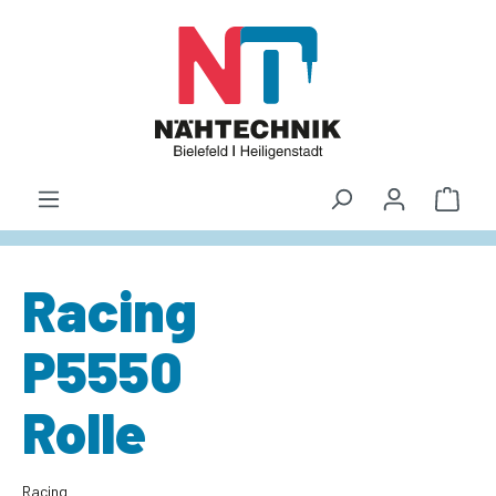
alt springen
Waren
Racing
P5550
Rolle
Racing