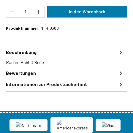
Produkt Anzahl: Gib den gewünschten Wert ein
In den Warenkorb
Produktnummer:
NTH10368
Beschreibung
Racing P5550 Rolle
Bewertungen
Informationen zur Produktsicherheit