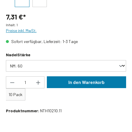
7,31 €*
Inhalt:
1
Preise inkl. MwSt.
Sofort verfügbar, Lieferzeit: 1-3 Tage
auswählen
NadelStärke
Produkt Anzahl: Gib den gewünschten Wert ein
In den Warenkorb
10 Pack
Produktnummer:
NTH10210.11