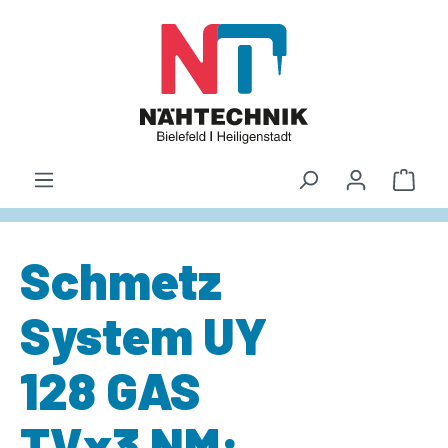
alt springen
Waren
Schmetz
System UY
128 GAS
TVx3 NM: