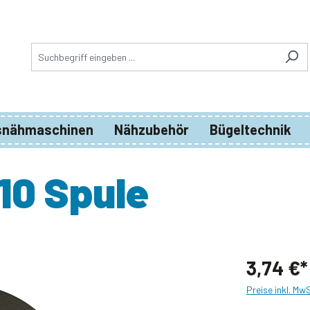
snähmaschinen
Nähzubehör
Bügeltechnik
10 Spule
3,74 €*
Preise inkl. Mw