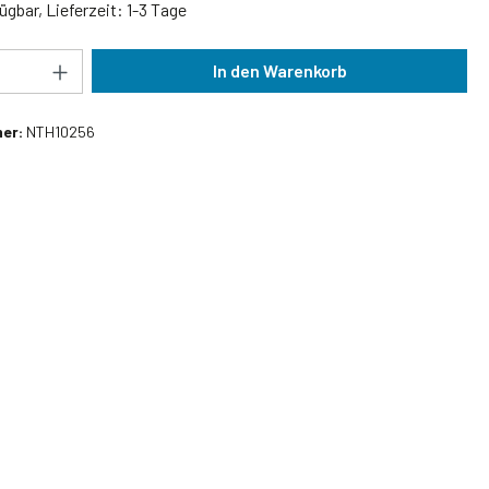
ügbar, Lieferzeit: 1-3 Tage
Anzahl: Gib den gewünschten Wert ein oder
In den Warenkorb
er:
NTH10256