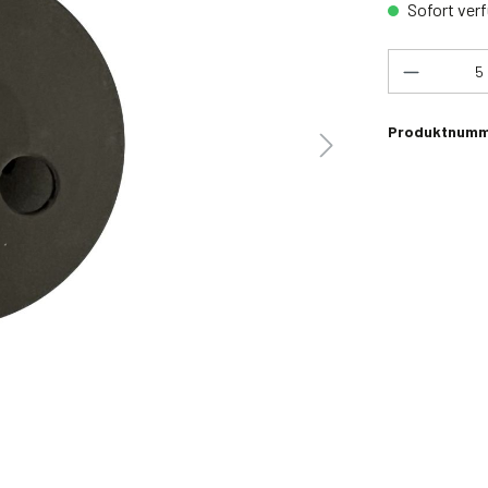
Sofort verf
Produkt 
Produktnumm